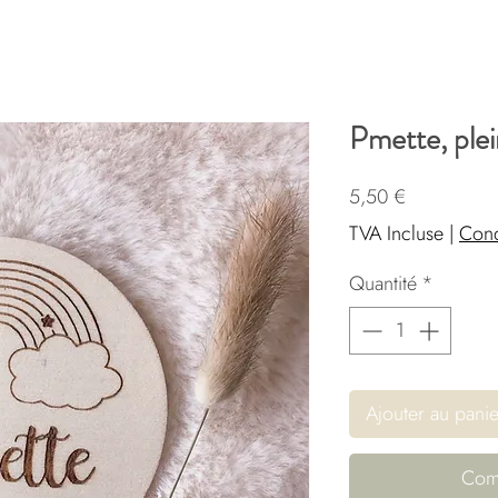
Pmette, plei
Prix
5,50 €
TVA Incluse
|
Cond
Quantité
*
Ajouter au panie
Com