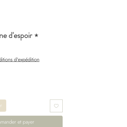
ne d'espoir ⋆
itions d'expédition
r
mander et payer