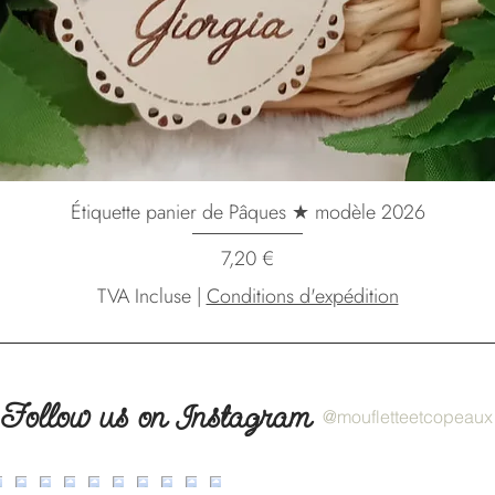
Étiquette panier de Pâques ★ modèle 2026
Prix
7,20 €
TVA Incluse
|
Conditions d'expédition
Follow us on Instagram
@moufletteetcopeaux