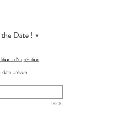
e the Date ! ⋆
itions d'expédition
 date prévue
*
0/500