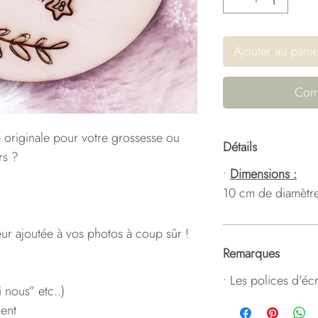
Ajouter au panie
Com
 originale pour votre grossesse ou
Détails
rs ?
•
Dimensions :
10 cm de diamètre
leur ajoutée à vos photos à coup sûr !
Remarques
• Les polices d'éc
nous” etc..)
ent