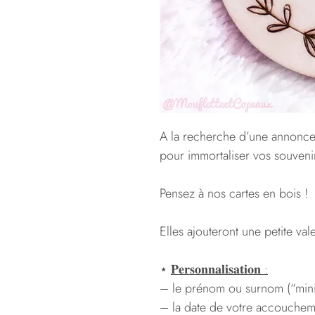
A la recherche d’une annonce
pour immortaliser vos souveni
Pensez à nos cartes en bois !
Elles ajouteront une petite va
⋆
𝐏𝐞𝐫𝐬𝐨𝐧𝐧𝐚𝐥𝐢𝐬𝐚𝐭𝐢𝐨𝐧 :
– le prénom ou surnom (“mini 
– la date de votre accouchem