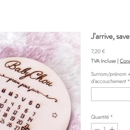
J'arrive, sav
Prix
7,20 €
TVA Incluse
|
Cond
Surnom/prénom +
d'accouchement
Quantité
*