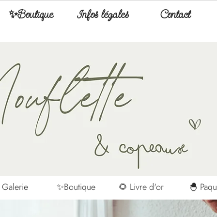
✨Boutique
Infos légales
Contact
 Galerie
✨Boutique
🌻 Livre d'or
🐣 Paqu