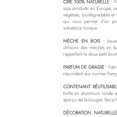
CIRE 100% NATURELLE •
No
soja produite en Europe, s
végétale, biodégradable et 
qui vous permet d’en pro
substance toxique.
MÈCHE EN BOIS •
Issue
utilisons des mèches en boi
rappellent le doux petit bru
PARFUM DE GRASSE •
Fabri
répondent aux normes franç
CONTENANT RÉUTILISABL
boîte en aluminium ronde a
aperçu de la bougie. Recycla
DÉCORATION NATURELLE