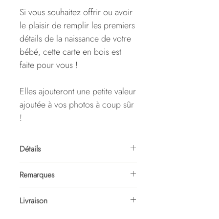
Si vous souhaitez offrir ou avoir
le plaisir de remplir les premiers
détails de la naissance de votre
bébé, cette carte en bois est
faite pour vous !
Elles ajouteront une petite valeur
ajoutée à vos photos à coup sûr
!
Détails
•
Dimensions :
10 cm de
Remarques
diamètre | 2-3 mm d'épaisseur
• Ce modèle n'est pas
Livraison
modifiable.