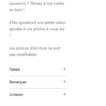
souvenirs ? Pensez à nos cartes
en bois !
Elles ajouteront une petite valeur
ajoutée à vos photos à coup sûr
!
Les polices d’écriture ne sont
pas modifiables.
Détails
•
Dimensions :
10 cm de
Remarques
diamètre | 2-3 mm d'épaisseur
• Les polices d'écriture ne sont
Livraison
pas modifiables.
•
Délai de confection :
• Le bois étant une matière